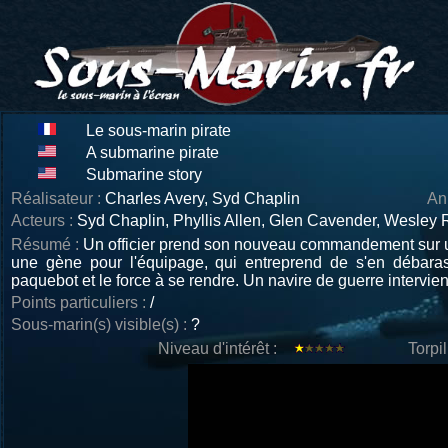
Le sous-marin pirate
A submarine pirate
Submarine story
Réalisateur :
Charles Avery, Syd Chaplin
An
Acteurs :
Syd Chaplin, Phyllis Allen, Glen Cavender, Wesley R
Résumé :
Un officier prend son nouveau commandement sur un
une gène pour l'équipage, qui entreprend de s'en débaras
paquebot et le force à se rendre. Un navire de guerre intervien
Points particuliers :
/
Sous-marin(s) visible(s) :
?
Niveau d'intérêt :
Torpi