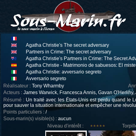
Agatha Christie's The secret adversary
Partners in Crime: The secret adversary
Agatha Christie's Partners in Crime: The Secret Ad
Agatha Christie - Matrimonio de sabuesos: El mist
Agatha Christie: avversario segreto
Avversario segreto
Réalisateur :
Tony Wharmby
Ann
Acteurs :
James Warwick, Francesca Annis, Gavan O'Herlihy,
Résumé :
Un traité avec les États-Unis est perdu quand le Lus
pour sauver la situation internationale et empêcher une révolu
Points particuliers :
/
Sous-marin(s) visible(s) :
aucun
Niveau d'intérêt :
Torpil