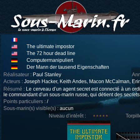
The ultimate impostor
The 72 hour dead line
Computermanipuliert
Der Mann der tausend Eigenschaften
Réalisateur :
Paul Stanley
Ann
Acteurs :
Joseph Hacker, Keith Andes, Macon McCalman, Erin 
Résumé :
Le cerveau d'un agent secret est connecté à un ordi
le commandant d'un sous-marin russe, qui détient des secrets
Points particuliers :
/
Sous-marin(s) visible(s) :
aucun
Niveau d'intérêt :
Torpil