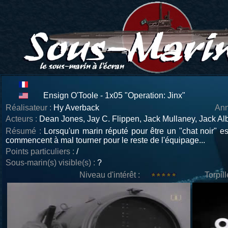
Ensign O'Toole - 1x05 "Operation: Jinx"
Réalisateur :
Hy Averback
Ann
Acteurs :
Dean Jones, Jay C. Flippen, Jack Mullaney, Jack Alb
Résumé :
Lorsqu'un marin réputé pour être un "chat noir" es
commencent à mal tourner pour le reste de l'équipage...
Points particuliers :
/
Sous-marin(s) visible(s) :
?
Niveau d'intérêt :
Torpil