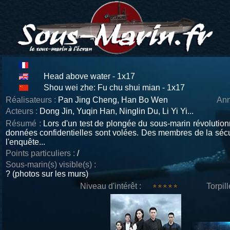
Head above water - 1x17
Shou wei zhe: Fu chu shui mian - 1x17
Réalisateurs :
Pan Jing Cheng, Han Bo Wen
Ann
Acteurs :
Dong Jin, Yuqin Han, Ninglin Du, Li Yi Yi...
Résumé :
Lors d'un test de plongée du sous-marin révolutionna
données confidentielles sont volées. Des membres de la sécur
l'enquête...
Points particuliers :
/
Sous-marin(s) visible(s) :
? (photos sur les murs)
Niveau d'intérêt :
Torpil