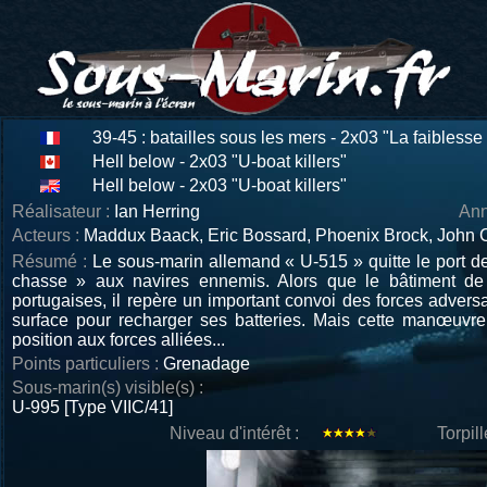
39-45 : batailles sous les mers - 2x03 "La faibless
Hell below - 2x03 "U-boat killers"
Hell below - 2x03 "U-boat killers"
Réalisateur :
Ian Herring
Ann
Acteurs :
Maddux Baack, Eric Bossard, Phoenix Brock, John 
Résumé :
Le sous-marin allemand « U-515 » quitte le port de 
chasse » aux navires ennemis. Alors que le bâtiment de
portugaises, il repère un important convoi des forces advers
surface pour recharger ses batteries. Mais cette manœuvre l
position aux forces alliées...
Points particuliers :
Grenadage
Sous-marin(s) visible(s) :
U-995 [Type VIIC/41]
Niveau d'intérêt :
Torpil