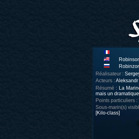
Robinson
Robinzon
Réalisateur :
Serge
Acteurs :
Aleksandr 
Résumé :
La Marine
mais un dramatique 
Points particuliers :
Sous-marin(s) visibl
[Kilo-class]