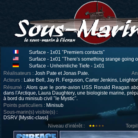
Surface - 1x01 "Premiers contacts"
Surface - 1x01 "There's something srange going o
Surface - Unheimliche Tiefe - 1x01
Réalisateurs :
Josh Pate et Jonas Pate.
An
Acteurs :
Lake Bell, Jay R. Ferguson, Carter Jenkins, Leighton
Résumé :
Alors que le porte-avion USS Ronald Reagan abor
dans l'Arctique, Laura Daughtery, une biologiste marine, pré
à bord du minisub civil "le Mystic".
Points particuliers :
Minisub
Sous-marin(s) visible(s) :
DSRV [Mystic-class]
Niveau d'intérêt :
Torpi