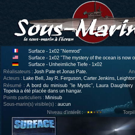
Surface - 1x02 "Nemrod"
Surface - 1x02 "The mystery of the ocean is now o
Surface - Unheimliche Tiefe - 1x02
Réalisateurs :
Josh Pate et Jonas Pate.
An
Acteurs :
Lake Bell, Jay R. Ferguson, Carter Jenkins, Leighton
Résumé :
A
bord du minisub "le Mystic", Laura Daughtery 
Topeka a été placée dans un hangar.
Points particuliers :
Minisub
Sous-marin(s) visible(s) :
aucun
Niveau d'intérêt :
Torpi