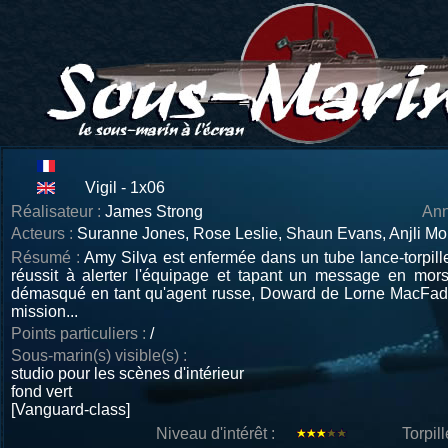
Vigil - 1x06
Réalisateur :
James Strong
Ann
Acteurs :
Suranne Jones, Rose Leslie, Shaun Evans, Anjli Moh
Résumé :
Amy Silva est enfermée dans un tube lance-torpille
réussit à alerter l'équipage et tapant un message en mor
démasqué en tant qu'agent russe, Doward de Lorne MacFad
mission...
Points particuliers :
/
Sous-marin(s) visible(s) :
studio pour les scènes d'intérieur
fond vert
[Vanguard-class]
Niveau d'intérêt :
Torpil